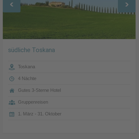
südliche Toskana
Toskana
4 Nächte
Gutes 3-Sterne Hotel
Gruppenreisen
1. März - 31. Oktober