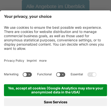
Alle Angebote im Überblick
Newsletter
X-Large Travel
Urlaub in Italien
Unsere Betriebe
Kontakt
©
2026
X-Large Travel - X-Large OHG des Gottfried Walter & Co
.
MwSt-Nr.
und St. Nr. 01544740218
.
Impressum
.
Sitemap
.
Cookie-Einstellungen