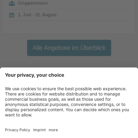
Gruppenreisen
1. Juni - 31. August
Alle Angebote im Überblick
Newsletter
X-Large Travel
Urlaub in Italien
Unsere Betriebe