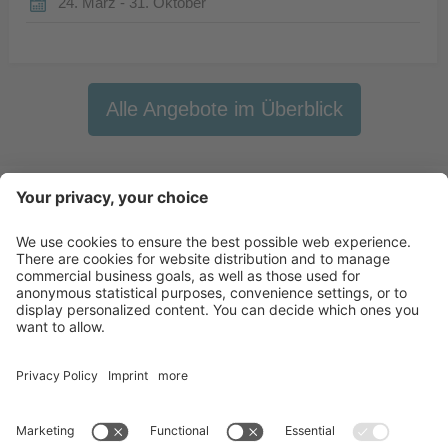
24. März - 31. Oktober
Alle Angebote im Überblick
Newsletter
X-Large Travel
Urlaub in Italien
Unsere Betriebe
Kontakt