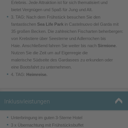
Erlebnis.
Jede Attraktion ist für sich thematisiert und
bietet
Vergnügen und Spaß für Jung und Alt.
3. TAG: Nach dem Frühstück besuchen Sie den
fantastischen
Sea Life Park
in Castelnuovo del Garda mit
35 großen
Becken. Die zahlreichen Fischarten beherbergen:
von
Krebstiere über Seesterne und Adlerrochen bis
Haie.
Anschließend fahren Sie weiter bis nach
Sirmione
.
N
utzen Sie die Zeit um auf Eigenregie die
malerische
Südseite des Gardasees zu erkunden oder
eine
Bootsfahrt zu unternehmen.
4. TAG:
Heimreise.
Inklusivleistungen
Unterbringung im guten 3-Sterne Hotel
3 x Übernachtung mit Frühstücksbuffet