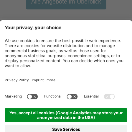
Alle Angebote im Überblick
Newsletter
X-Large Travel
Urlaub in Italien
Unsere Betriebe
Kontakt
©
2026
X-Large Travel - X-Large OHG des Gottfried Walter & Co
.
MwSt-Nr.
und St. Nr. 01544740218
.
Impressum
.
Sitemap
.
Cookie-Einstellungen
produced by