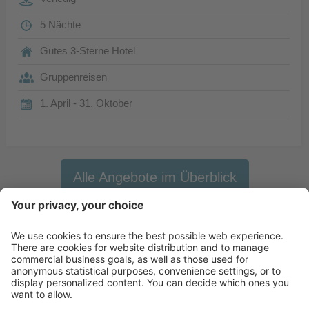
5 Nächte
Gutes 3-Sterne Hotel
Gruppenreisen
1. April - 31. Oktober
Alle Angebote im Überblick
Newsletter
X-Large Travel