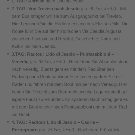
1. TAG: Anreise
nach Lido di Jesolo.
2. TAG: Von Treviso nach Jesolo
(ca. 40 km, leicht)
- Mit
dem Bus bringen wir sie zum Ausgangpunkt bei Treviso.
Hier beginnen Sie die Radtour entlang des Flusses Sile. Die
Route führt Sie auf der historischen Via Claudia Augusta
zwischen Fantasie und Realität, Geschichte, Natur und
Kultur bis nach Jesolo.
3.TAG: Radtour Lido di Jesolo – Puntasabbioni –
Venedig
(ca. 38 km, leicht)
- Heute führt Sie Abschlusstour
nach Venedig. Zuerst geht es mit dem Rad über den
Radweg nach Puntasabbioni. Hier lassen parken Sie die
Räder und fahren mit dem Boot hinüber nach Venedig. Hier
haben Sie Freizeit zum Bummeln und die Lagunenstadt auf
eigene Faust zu erkunden. An späteren Nachmittag geht es
mit dem Boot wieder nach Puntasabbioni und mit dem Rad
ins Hotel.
4. TAG: Radtour Lido di Jesolo – Caorle –
Portogruaro
(ca. 75 km, leicht)
- Nach dem Frühstück