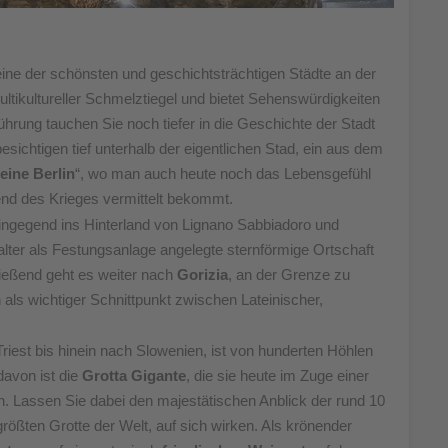
eine der schönsten und geschichtsträchtigen Städte an der
ltikultureller Schmelztiegel und bietet Sehenswürdigkeiten
ührung tauchen Sie noch tiefer in die Geschichte der Stadt
esichtigen tief unterhalb der eigentlichen Stad, ein aus dem
eine Berlin
“, wo man auch heute noch das Lebensgefühl
nd des Krieges vermittelt bekommt.
ingegend ins Hinterland von Lignano Sabbiadoro und
elalter als Festungsanlage angelegte sternförmige Ortschaft
ließend geht es weiter nach
Gorizia
, an der Grenze zu
 als wichtiger Schnittpunkt zwischen Lateinischer,
iest bis hinein nach Slowenien, ist von hunderten Höhlen
avon ist die
Grotta Gigante
, die sie heute im Zuge einer
n. Lassen Sie dabei den majestätischen Anblick der rund 10
rößten Grotte der Welt, auf sich wirken. Als krönender