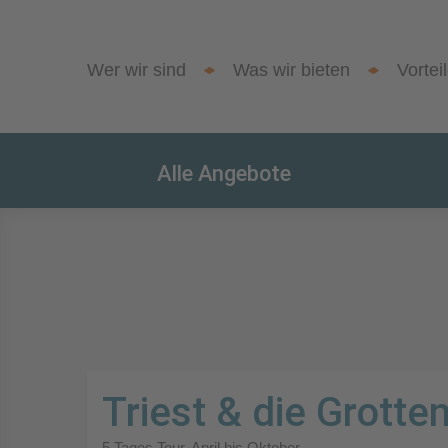
Wer wir sind
Was wir bieten
Vortei
Alle Angebote
Triest & die Grotte
5 Tages Tour. April bis Oktober