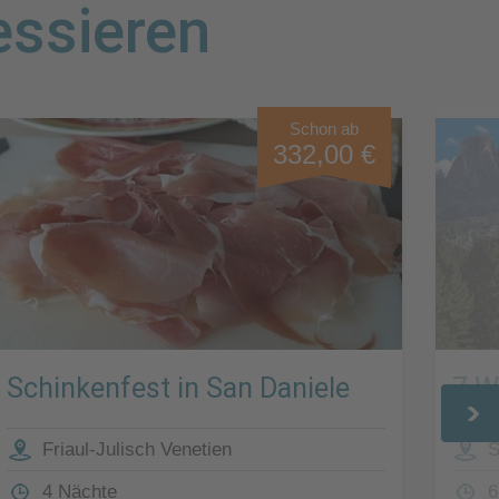
essieren
Schon ab
332,00 €
Schinkenfest in San Daniele
7 W
Friaul-Julisch Venetien
S
4 Nächte
6