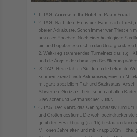
1. TAG:
Anreise in Ihr Hotel im Raum Friaul.
2. TAG: Nach dem Frühstück Fahrt nach
Triest
, 
oberen Adriaküste. Schon immer war Triest ein mu
aus allen Epochen. Nach einer halbtägigen Stadtf
ein und begeben Sie sich in den Untergrund. Sie b
2. Weltkrieg stammendes Tunnelnetz das s.g. „
Kl
und die Ängste der damaligen Bevölkerung währe
3. TAG: Heute fahren Sie durch die bekannte We
kommen zuerst nach
Palmanova
, einer im Mitt
mit ganz speziellem Flair und Stadtstatus. Ansch
Slowenien. Gorizia scheint schon auf alten Karten
Slawischer und Germanischer Kultur.
4. TAG: Der
Karst
, das Gebirgsmassiv rund um Tr
und Grotten gesäumt. Die wohl beeindruckenste d
geführten Besichtigung (ca. 1h) bestaunen könne
Millionen Jahre alten und mit knapp 100m Höhe, g