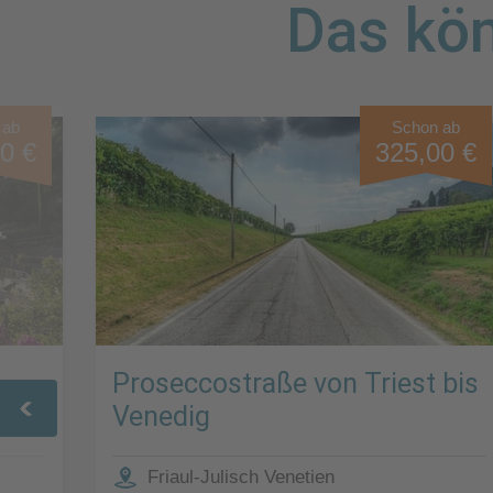
Das kön
 ab
Schon ab
0 €
325,00 €
Proseccostraße von Triest bis
Venedig
Friaul-Julisch Venetien