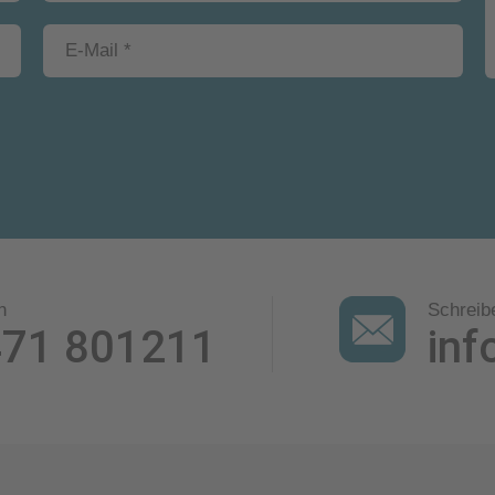
n
Schreib
471 801211
inf