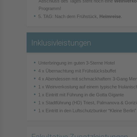
Abschluss des Tages steht noch eine
Weinverk
Programm!
5. TAG: Nach dem Frühstück,
Heimreise
.
Inklusivleistungen
Unterbringung im guten 3-Sterne Hotel
4 x Übernachtung mit Frühstücksbuffet
4 x Abendessen mit schmackhaftem 3-Gang Me
1 x Weinverkostung auf einem typische friulanis
1 x Eintritt mit Führung in die Gotta Gigante
1 x Stadtführung (HD) Triest, Palmanova & Goriz
1 x Eintritt in den Luftschutzbunker “Kleine Berlin”