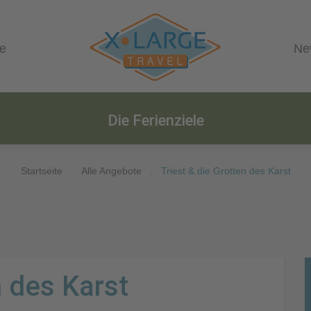
le
Ne
Die Ferienziele
Startseite
.
Alle Angebote
.
Triest & die Grotten des Karst
n des Karst