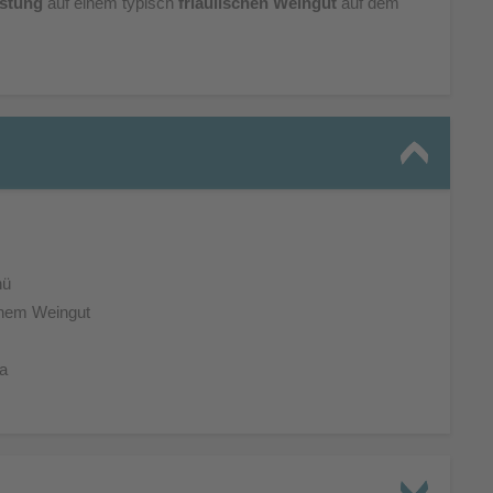
ostung
auf einem typisch
friaulischen Weingut
auf dem
nü
chem Weingut
ia