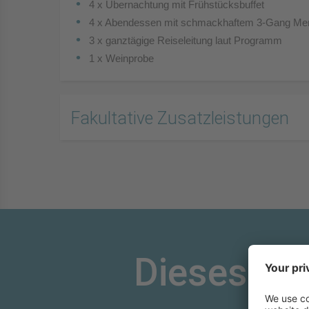
4 x Übernachtung mit Frühstücksbuffet
4 x Abendessen mit schmackhaftem 3-Gang Me
3 x ganztägige Reiseleitung laut Programm
1 x Weinprobe
Fakultative Zusatzleistungen
Dieses An