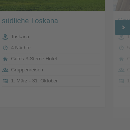
südliche Toskana
Gau
Toskana
T
4 Nächte
5
Gutes 3-Sterne Hotel
G
Gruppenreisen
G
1. März - 31. Oktober
1