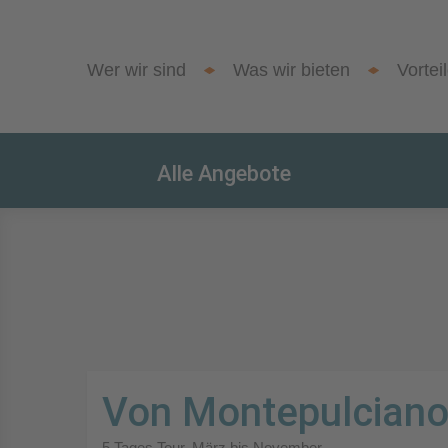
Wer wir sind
Was wir bieten
Vortei
Alle Angebote
Von Montepulciano
5 Tages Tour. März bis November