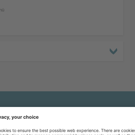
nü
gebot unverbindlic