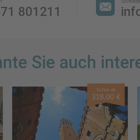
n
Schreib
471 801211
inf
nte Sie auch inter
Schon ab
318,00 €