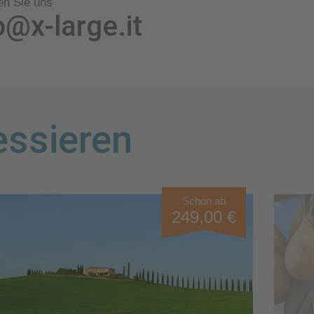
en Sie uns
o@x-large.it
essieren
Schon ab
249,00 €