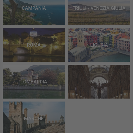
CAMPANIA
FRIULI - VENEZIA GIULIA
ROMA
LIGURIA
LOMBARDIA
MILANO
MARCHE