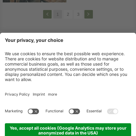
1
2
3
Newsletter
X-Large Travel
Vacanze in Italia
I nostri alloggi
Contatto
©
2026
X-Large Travel - X-Large s.n.c. di Gottfried Walter & Co.
.
P. IVA e Cod.
Fisc. 01544740218
.
Impressum
.
Sitemap
.
Impostazioni cookie