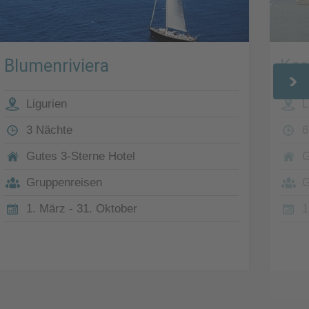
Blumenriviera
Kor
Ligurien
L
3 Nächte
6
Gutes 3-Sterne Hotel
G
Gruppenreisen
G
1. März - 31. Oktober
1