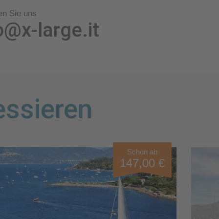
en Sie uns
o@x-large.it
essieren
Schon ab
147,00 €