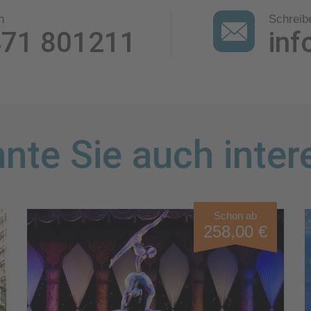
n
Schreib
471 801211
inf
nte Sie auch inter
Schon ab
258,00 €