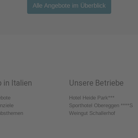
Alle Angebote im Überblick
 in Italien
Unsere Betriebe
ebote
Hotel Heide Park***
nziele
Sporthotel Obereggen ****S
ubsthemen
Weingut Schallerhof