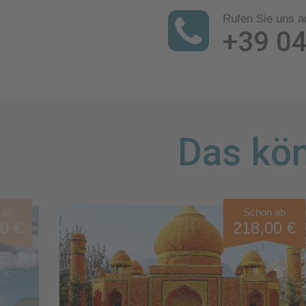
Rufen Sie uns a
+39 0
Das kön
 ab
Schon ab
0 €
218,00 €