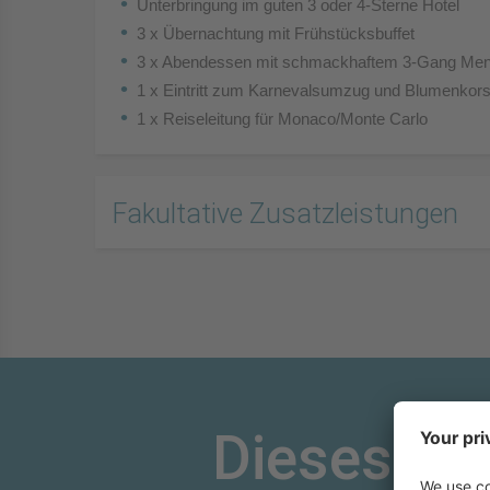
Unterbringung im guten 3 oder 4-Sterne Hotel
3 x Übernachtung mit Frühstücksbuffet
3 x Abendessen mit schmackhaftem 3-Gang Me
1 x Eintritt zum Karnevalsumzug und Blumenkor
1 x Reiseleitung für Monaco/Monte Carlo
Fakultative Zusatzleistungen
Dieses An