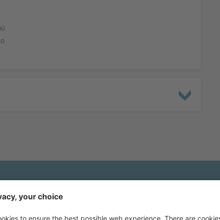
nü
so
gebot unverbindlic