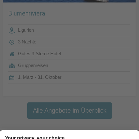
Blumenriviera
Ligurien
3 Nächte
Gutes 3-Sterne Hotel
Gruppenreisen
1. März - 31. Oktober
Alle Angebote im Überblick