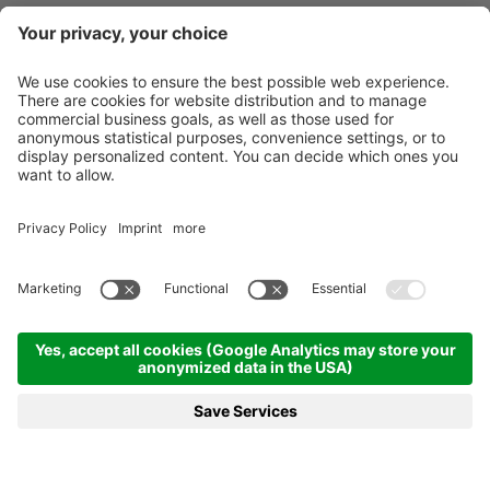
Newsletter
X-Large Travel
Urlaub in Italien
Unsere Betriebe
Kontakt
©
2026
X-Large Travel - X-Large OHG des Gottfried Walter & Co
.
MwSt-Nr.
und St. Nr. 01544740218
.
Impressum
.
Sitemap
.
Cookie-Einstellungen
produced by