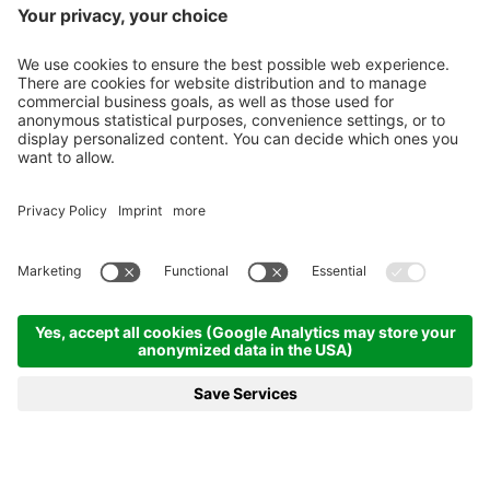
Newsletter
X-Large Travel
Urlaub in Italien
Unsere Betriebe
Kontakt
©
2026
X-Large Travel - X-Large OHG des Gottfried Walter & Co
.
MwSt-Nr.
und St. Nr. 01544740218
.
Impressum
.
Sitemap
.
Cookie-Einstellungen
produced by