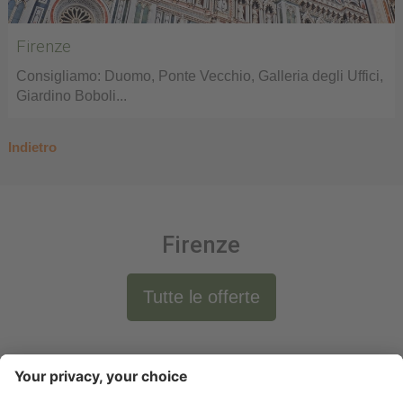
Firenze
Consigliamo: Duomo, Ponte Vecchio, Galleria degli Uffici,
Giardino Boboli...
Indietro
Firenze
Tutte le offerte
Newsletter