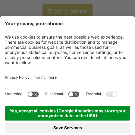
Tutte le offerte
Newsletter
X-Large Travel
Vacanze in Italia
I nostri alloggi
Contatto
©
2026
X-Large Travel - X-Large s.n.c. di Gottfried Walter & Co.
.
P. IVA e Cod.
Fisc. 01544740218
.
Impressum
.
Sitemap
.
Impostazioni cookie