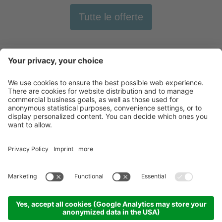
Tutte le offerte
Newsletter
X-Large Travel
Vacanze in Italia
I nostri alloggi
Contatto
©
2026
X-Large Travel - X-Large s.n.c. di Gottfried Walter & Co.
.
P. IVA e Cod.
Fisc. 01544740218
.
Impressum
.
Sitemap
.
Impostazioni cookie