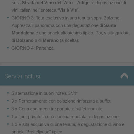
sulla
Strada del Vino dell´Alto – Adige
, e degustazione di
vini italiani nell´enoteca “
Vis à Vis
”.
GIORNO 3: Tour esclusivo in una tenuta sopra Bolzano.
Apprezza il panorama con una degustazione di
Santa
Maddalena
e uno snack altoatesino tipico. Poi, visita guidata
di
Bolzano
o di
Merano
(a scelta).
GIORNO 4: Partenza.
Servizi inclusi
Sistemazione in buoni hotels 3*/4*
3 x Pernottamento con colazione rinforzata a buffet
3 x Cena con menu tre portate e buffet insalate
1 x Tour privato in una cantina reputata, e degustazione
1 x Visita esclusiva di una tenuta, e degustazione di vino e
snack "Bretteljause" tipico