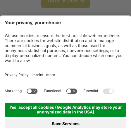
Tutte le offerte
Newsletter
X-Large Travel
Vacanze in Italia
I nostri alloggi
Contatto
©
2026
X-Large Travel - X-Large s.n.c. di Gottfried Walter & Co.
.
P. IVA e Cod.
Fisc. 01544740218
.
Impressum
.
Sitemap
.
Impostazioni cookie
produced by