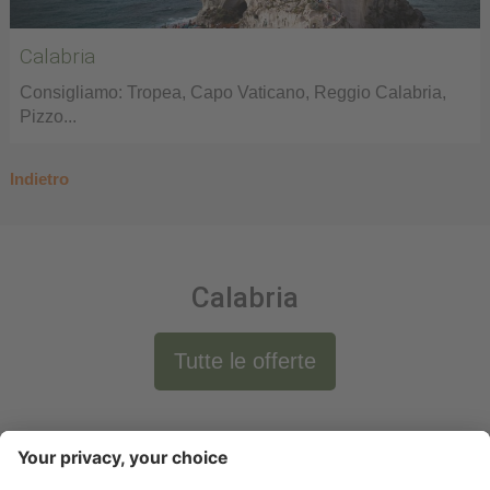
Calabria
Consigliamo: Tropea, Capo Vaticano, Reggio Calabria,
Pizzo...
Indietro
Calabria
Tutte le offerte
Newsletter